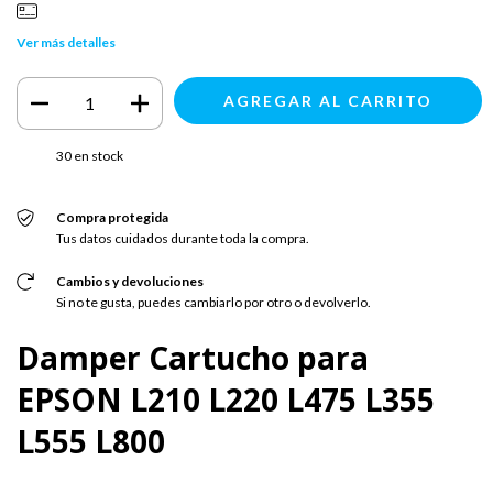
Ver más detalles
30
en stock
Compra protegida
Tus datos cuidados durante toda la compra.
Cambios y devoluciones
Si no te gusta, puedes cambiarlo por otro o devolverlo.
Damper Cartucho para
EPSON L210 L220 L475 L355
L555 L800