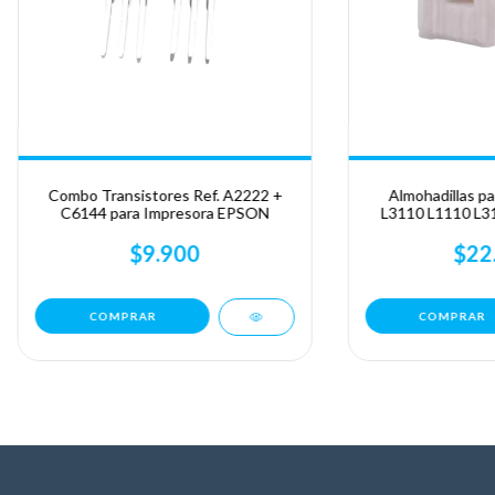
Combo Transistores Ref. A2222 +
Almohadillas p
C6144 para Impresora EPSON
L3110 L1110 L3
L3250
$9.900
$22