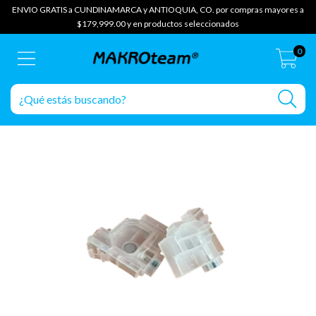
ENVIO GRATIS a CUNDINAMARCA y ANTIOQUIA, CO. por compras mayores a
$179,999.00 y en productos seleccionados
0