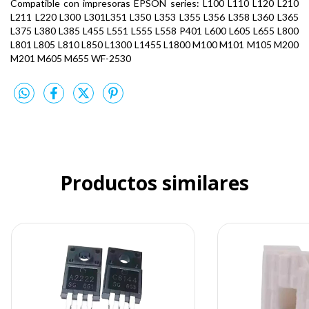
Compatible con impresoras EPSON series: L100 L110 L120 L210
L211 L220 L300 L301L351 L350 L353 L355 L356 L358 L360 L365
L375 L380 L385 L455 L551 L555 L558 P401 L600 L605 L655 L800
L801 L805 L810 L850 L1300 L1455 L1800 M100 M101 M105 M200
M201 M605 M655 WF-2530
Productos similares