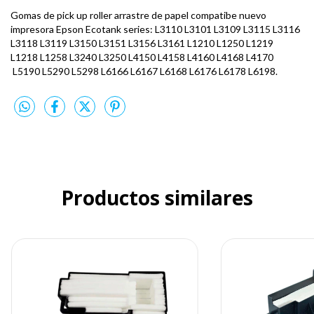
Gomas de pick up roller arrastre de papel compatibe nuevo
impresora Epson Ecotank series: L3110 L3101 L3109 L3115 L3116
L3118 L3119 L3150 L3151 L3156 L3161 L1210 L1250 L1219
L1218 L1258 L3240 L3250 L4150 L4158 L4160 L4168 L4170
L5190 L5290 L5298 L6166 L6167 L6168 L6176 L6178 L6198.
Productos similares