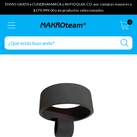
ENVIO GRATIS a CUNDINAMARCA y ANTIOQUIA, CO. por compras mayores a
$179,999.00 y en productos seleccionados
0