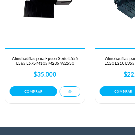
Almohadillas para Epson Serie L555
Almohadillas pa
L565 L575 M105 M205 W2530
L120 L210 L355
L455
$35.000
$22