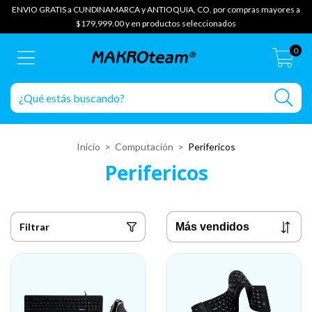
ENVIO GRATIS a CUNDINAMARCA y ANTIOQUIA, CO. por compras mayores a
$179,999.00 y en productos seleccionados
0
Inicio
>
Computación
>
Perifericos
Perifericos
Filtrar