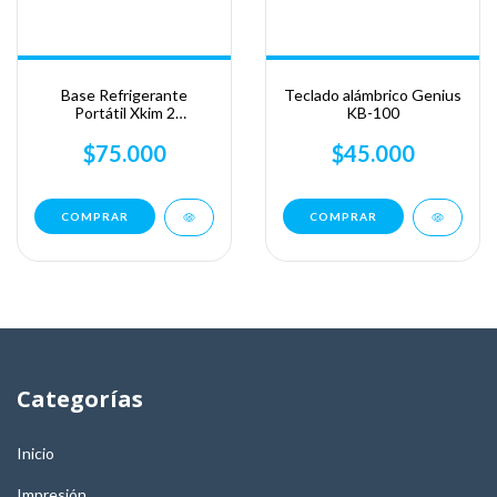
Base Refrigerante
Teclado alámbrico Genius
Portátil Xkim 2
KB-100
Ventiladores 5
Posiciones
$75.000
$45.000
Categorías
Inicio
Impresión