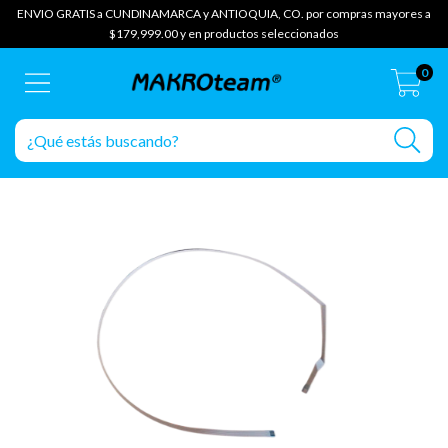
ENVIO GRATIS a CUNDINAMARCA y ANTIOQUIA, CO. por compras mayores a
$179,999.00 y en productos seleccionados
0