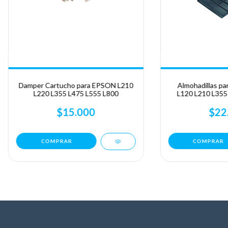
Damper Cartucho para EPSON L210
Almohadillas pa
L220 L355 L475 L555 L800
L120 L210 L355
L455
$15.000
$22