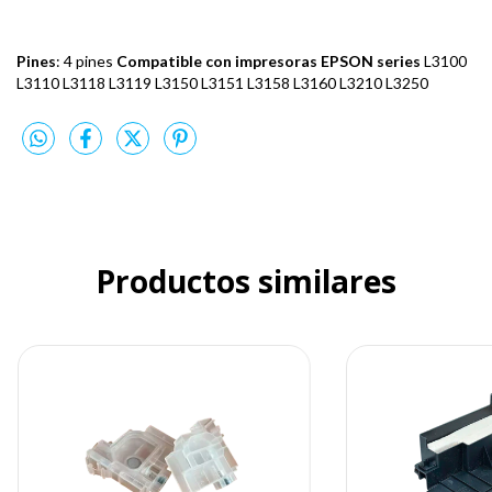
Pines
: 4 pines
Compatible con impresoras EPSON series
L3100
L3110 L3118 L3119 L3150 L3151 L3158 L3160 L3210 L3250
Productos similares