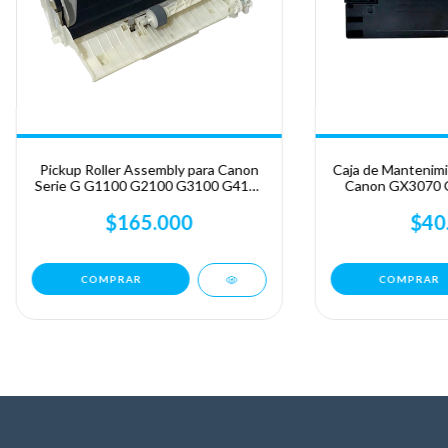
Pickup Roller Assembly para Canon
Caja de Mantenim
Serie G G1100 G2100 G3100 G4100
Canon GX3070 
G2110 G3110 G4110
GX6
$165.000
$40