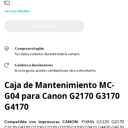
Ver más detalles
Compra protegida
Tus datos cuidados durante toda la compra.
Cambios y devoluciones
Si no te gusta, puedes cambiarlo por otro o devolverlo.
Caja de Mantenimiento MC-
G04 para Canon G2170 G3170
G4170
Compatible con impresoras CANON:
PIXMA G1130 G2170
G3170 G4170 G1230 G2270 G3270 G1330 G3472 G4470 G4570