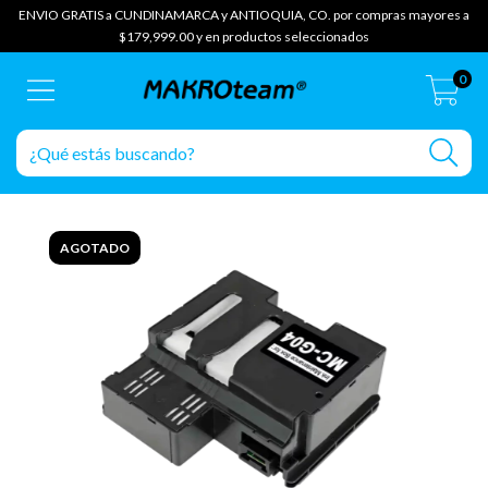
ENVIO GRATIS a CUNDINAMARCA y ANTIOQUIA, CO. por compras mayores a
$179,999.00 y en productos seleccionados
0
AGOTADO