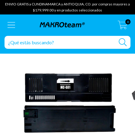
ENVIO GRATIS a CUNDINAMARCA y ANTIOQUIA, CO. por compras mayores a
$179,999.00 y en productos seleccionados
0