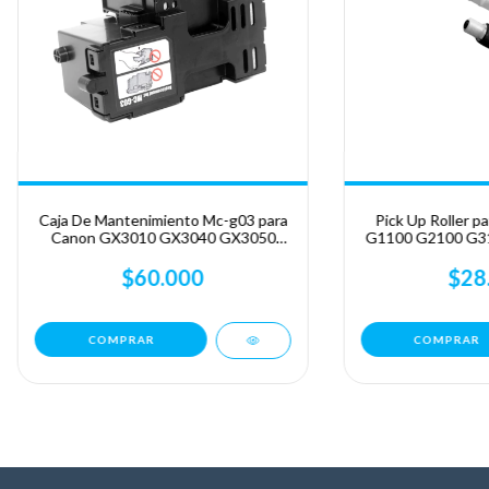
Caja De Mantenimiento Mc-g03 para
Pick Up Roller p
Canon GX3010 GX3040 GX3050
G1100 G2100 G3
GX4060
G3110
$60.000
$28