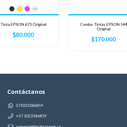
+3
Tinta EPSON 673 Original
Combo Tintas EPSON 54
Original
$80.000
$170.000
Contáctanos
573023386859
+57 3023386859
comercial@makroteam.co