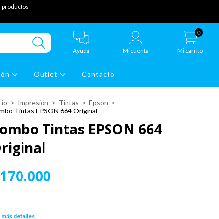
 productos
0
Ayuda
Mi cuenta
Mi carrito
ión
Outlet
Contacto
cio
>
Impresión
>
Tintas
>
Epson
>
mbo Tintas EPSON 664 Original
ombo Tintas EPSON 664
riginal
170.000
 más detalles