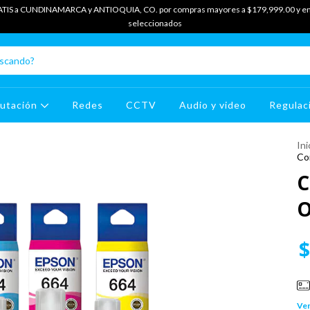
TIS a CUNDINAMARCA y ANTIOQUIA, CO. por compras mayores a $179,999.00 y en
seleccionados
utación
Redes
CCTV
Audio y video
Regulac
Ini
Co
C
O
$
Ver