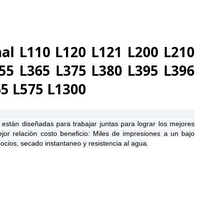
al L110 L120 L121 L200 L210
55 L365 L375 L380 L395 L396
65 L575 L1300
 están diseñadas para trabajar juntas para lograr los mejores
ejor relación costo beneficio: Miles de impresiones a un bajo
cios, secado instantaneo y resistencia al agua.