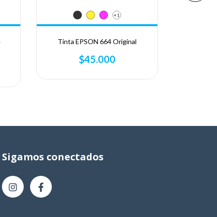
+1
4
Tinta EPSON 664 Original
Combo 
$45.000
Sigamos conectados