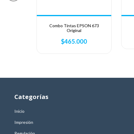
+1
riginal
Combo Tintas EPSON 673
Original
0
$465.000
Categorías
Inicio
Impresión
Regulación