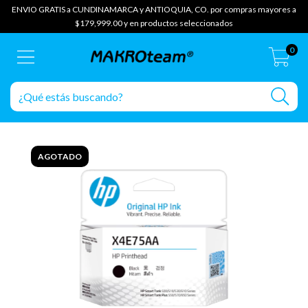
ENVIO GRATIS a CUNDINAMARCA y ANTIOQUIA, CO. por compras mayores a
$179,999.00 y en productos seleccionados
0
AGOTADO